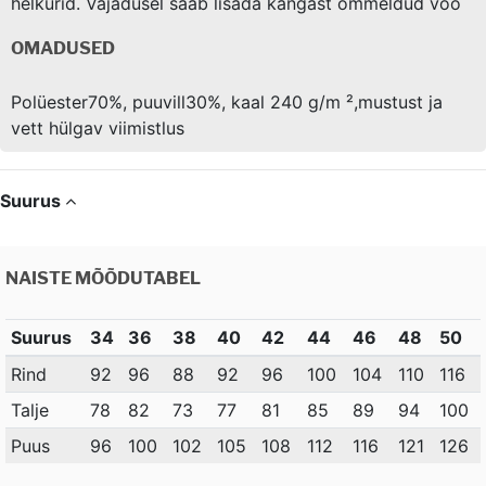
helkurid. Vajadusel saab lisada kangast õmmeldud vöö
OMADUSED
Polüester70%, puuvill30%, kaal 240 g/m ²,mustust ja
vett hülgav viimistlus
Suurus
NAISTE MÕÕDUTABEL
Suurus
34
36
38
40
42
44
46
48
50
Rind
92
96
88
92
96
100
104
110
116
Talje
78
82
73
77
81
85
89
94
100
Puus
96
100
102
105
108
112
116
121
126