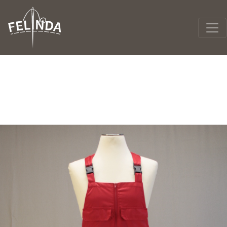
Warning
: Undefined array key 1 in
/data01/virt48129/domeenid/www.felinda.ee/htdocs/wp
content/themes/felinda/header.php
on line
43